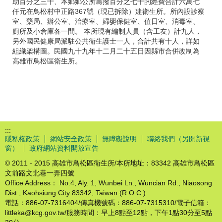
助百分之三十、本鄉鄉公所籌撥百分之七十的經費合計六萬七
仟元在鳥松村中正路367號（現已拆除）建衛生所。所內設診察
室、藥局、辦公室、治療室、婦嬰保健室、值日室、消毒室、
廁所及小倉庫各一間。 本所現有編制人員（含工友）計九人，
另外國民健康局派駐公共衛生護士一人，合計共有十人，詳如
組織架構圖。民國九十九年十二月二十五日因縣市合併改制為
高雄市鳥松區衛生所。
:::
隱私權政策
網站安全政策
無障礙說明
聯絡我們（另開新視
窗）
政府網站資料開放宣告
© 2011 - 2015 高雄市鳥松區衛生所/本所地址：83342 高雄市鳥松區
文前路文北巷一弄四號
Office Address： No.4, Aly. 1, Wunbei Ln., Wuncian Rd., Niaosong
Dist., Kaohsiung City 83342, Taiwan (R.O.C.)
電話：886-07-7316404/傳真機號碼：886-07-7315310/電子信箱：
littleka@kcg.gov.tw/服務時間：早上8點至12點，下午1點30分至5點