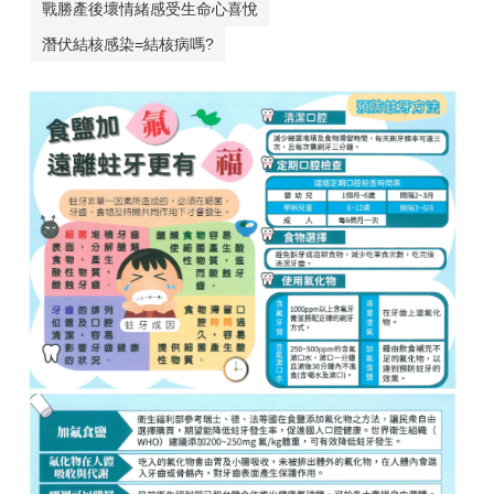
戰勝產後壞情緒感受生命心喜悅
潛伏結核感染=結核病嗎?