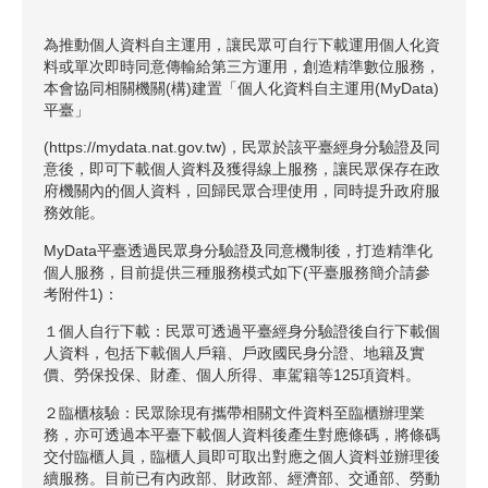
為推動個人資料自主運用，讓民眾可自行下載運用個人化資
料或單次即時同意傳輸給第三方運用，創造精準數位服務，
本會協同相關機關(構)建置「個人化資料自主運用(MyData)
平臺」
(https://mydata.nat.gov.tw)，民眾於該平臺經身分驗證及同
意後，即可下載個人資料及獲得線上服務，讓民眾保存在政
府機關內的個人資料，回歸民眾合理使用，同時提升政府服
務效能。
MyData平臺透過民眾身分驗證及同意機制後，打造精準化
個人服務，目前提供三種服務模式如下(平臺服務簡介請參
考附件1)：
１個人自行下載：民眾可透過平臺經身分驗證後自行下載個
人資料，包括下載個人戶籍、戶政國民身分證、地籍及實
價、勞保投保、財產、個人所得、車駕籍等125項資料。
２臨櫃核驗：民眾除現有攜帶相關文件資料至臨櫃辦理業
務，亦可透過本平臺下載個人資料後產生對應條碼，將條碼
交付臨櫃人員，臨櫃人員即可取出對應之個人資料並辦理後
續服務。目前已有內政部、財政部、經濟部、交通部、勞動