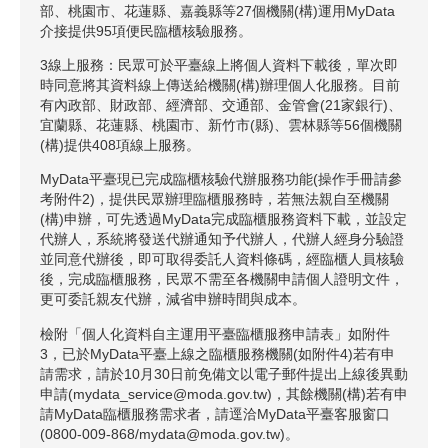
部、桃園市、花蓮縣、嘉義縣等27個機關(構)運用MyData
介接提供95項便民臨櫃核驗服務。
3線上服務：民眾可於平臺線上將個人資料下載後，單次即
時同意將其資料線上傳送給機關(構)辦理個人化服務。目前
有內政部、財政部、經濟部、交通部、金管會(21家銀行)、
宜蘭縣、花蓮縣、桃園市、新竹市(縣)、雲林縣等56個機關
(構)提供408項線上服務。
MyData平臺現已完成臨櫃核驗代辦服務功能(操作手冊請參
考附件2)，提供民眾辦理臨櫃服務時，若無法親自至機關
(構)申辦，可先透過MyData完成臨櫃服務資料下載，並設定
代辦人，系統將發送代辦通知予代辦人，代辦人經身分驗證
並同意代辦後，即可取得委託人資料條碼，經臨櫃人員核驗
後，完成臨櫃服務，民眾不需至各機關申請個人證明文件，
更可委託親友代辦，減省申辦時間與成本。
檢附「個人化資料自主運用平臺臨櫃服務申請表」如附件
3，已於MyData平臺上線之臨櫃服務機關(如附件4)若有申
請需求，請於10月30日前免備文以電子郵件提出上線後異動
申請(mydata_service@moda.gov.tw)，其餘機關(構)若有申
請MyData臨櫃服務需求者，請逕洽MyData平臺客服窗口
(0800-009-868/mydata@moda.gov.tw)。